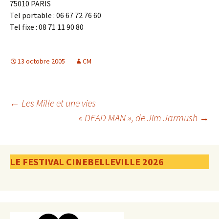
75010 PARIS
Tel portable : 06 67 72 76 60
Tel fixe : 08 71 11 90 80
13 octobre 2005
CM
Navigation
←
Les Mille et une vies
« DEAD MAN », de Jim Jarmush
→
des
LE FESTIVAL CINEBELLEVILLE 2026
articles