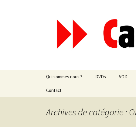
Aller
au
contenu
Canal Mar
Qui sommes nous ?
DVDs
VOD
Les revues de presse
Contact
vente en ligne
Les textes
par correspondance
Archives de catégorie : O
Les projets