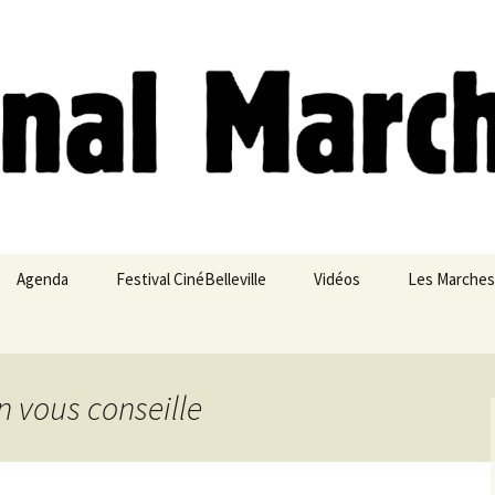
ches
Agenda
Festival CinéBelleville
Vidéos
Les Marches
Belleville – Ménilmontant
n vous conseille