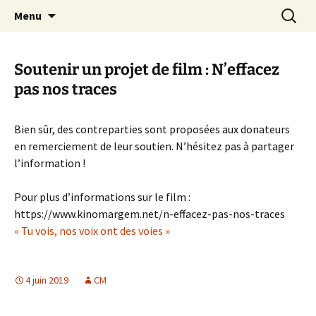
Aller
Recherc
Canal Marches
Menu
au
contenu
Soutenir un projet de film : N’effacez
pas nos traces
Bien sûr, des contreparties sont proposées aux donateurs
en remerciement de leur soutien. N’hésitez pas à partager
l’information !
Pour plus d’informations sur le film :
https://www.kinomargem.net/n-effacez-pas-nos-traces
« Tu vois, nos voix ont des voies »
4 juin 2019
CM