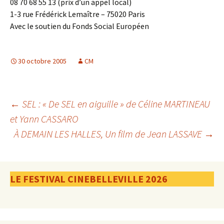
08 70 68 55 13 (prix d’un appel local)
1-3 rue Frédérick Lemaître – 75020 Paris
Avec le soutien du Fonds Social Européen
30 octobre 2005
CM
Navigation
←
SEL : « De SEL en aiguille » de Céline MARTINEAU
et Yann CASSARO
À DEMAIN LES HALLES, Un film de Jean LASSAVE
→
des
articles
LE FESTIVAL CINEBELLEVILLE 2026