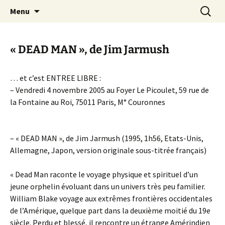
Aller
Recherc
Canal Marches
Menu
au
contenu
« DEAD MAN », de Jim Jarmush
… et c’est ENTREE LIBRE :
– Vendredi 4 novembre 2005 au Foyer Le Picoulet, 59 rue de
la Fontaine au Roi, 75011 Paris, M° Couronnes
– « DEAD MAN », de Jim Jarmush (1995, 1h56, Etats-Unis,
Allemagne, Japon, version originale sous-titrée français)
« Dead Man raconte le voyage physique et spirituel d’un
jeune orphelin évoluant dans un univers très peu familier.
William Blake voyage aux extrêmes frontières occidentales
de l’Amérique, quelque part dans la deuxième moitié du 19e
siècle. Perdu et blessé, il rencontre un étrange Amérindien