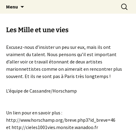
Aller
Recherc
Canal Marches
Menu
au
contenu
Les Mille et une vies
Excusez-nous d’insister un peu sur eux, mais ils ont
vraiment du talent. Nous pensons qu’il est important
d’aller voir ce travail étonnant de deux artistes
marionnettistes comme on aimerait en rencontrer plus
souvent. Et ils ne sont pas à Paris très longtemps !
L’équipe de Cassandre/Horschamp
Un lien pour en savoir plus :
http://www.horschamp.org/breve.php3?id_breve=46
et http://cieles1001vies.monsite.wanadoo.fr