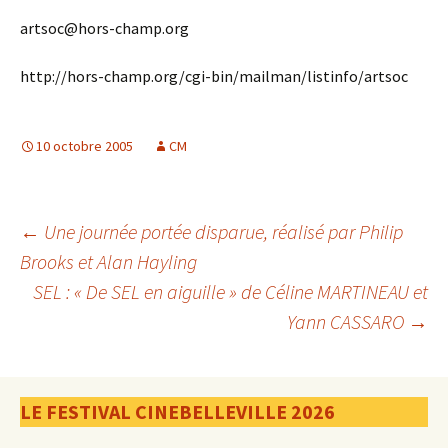
artsoc@hors-champ.org
http://hors-champ.org/cgi-bin/mailman/listinfo/artsoc
10 octobre 2005
CM
Navigation
←
Une journée portée disparue, réalisé par Philip
Brooks et Alan Hayling
SEL : « De SEL en aiguille » de Céline MARTINEAU et
des
Yann CASSARO
→
articles
LE FESTIVAL CINEBELLEVILLE 2026