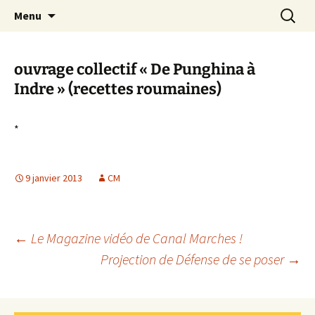
Aller
Recherc
Canal Marches
Menu
au
contenu
ouvrage collectif « De Punghina à
Indre » (recettes roumaines)
*
9 janvier 2013
CM
Navigation
←
Le Magazine vidéo de Canal Marches !
Projection de Défense de se poser
→
des