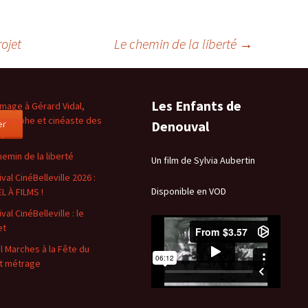
rojet
Le chemin de la liberté
→
Les Enfants de
age à Gérard Vidal,
ographe et cinéaste des
er
Denouval
es
hemin de la liberté
Un film de Sylvia Aubertin
val CinéBelleville 2026 :
Disponible en VOD
L À FILMS !
val CinéBelleville : le
et
l Marches à la Fête du
t métrage