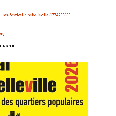
ilms-festival-cinebelleville-1774255630
org
LE PROJET
: