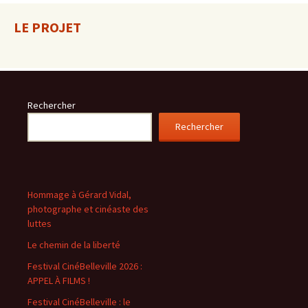
LE PROJET
Rechercher
Rechercher
Hommage à Gérard Vidal,
photographe et cinéaste des
luttes
Le chemin de la liberté
Festival CinéBelleville 2026 :
APPEL À FILMS !
Festival CinéBelleville : le