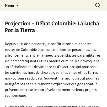
Aller
Recherc
Canal Marches
Menu
au
contenu
Projection – Débat Colombie: La Lucha
Por la Tierra
Depuis plus de cinquante, le conflit armé a mis sur les
routes de Colombie plusieurs millions de personnes. Les
affrontements entre l’armée, la guérilla, les paramilitaires,
les narcotrafiquants et les bandes criminelles provoquent
un déchaînement de violence et d’exactions qui poussent
les survivants hors de chez eux, vers les villes et les terres
non-colonisées du pays. Souvent même, l’objectif pour les
belligérants est clairement d’exproprier ces gens dont la
présence entrave le bon développement de leurs projets
économiques.
À l’heure où le gouvernement colombien parle de « rendre