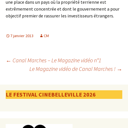
une place dans un pays où la propriété terrienne est
extrêmement concentrée et dont le gouvernement a pour
objectif premier de rassurer les investisseurs étrangers.
7 janvier 2013
CM
Navigation
←
Canal Marches – Le Magazine vidéo n°1
Le Magazine vidéo de Canal Marches !
→
des
LE FESTIVAL CINEBELLEVILLE 2026
articles