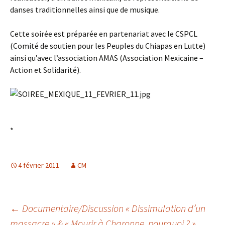
danses traditionnelles ainsi que de musique.
Cette soirée est préparée en partenariat avec le CSPCL
(Comité de soutien pour les Peuples du Chiapas en Lutte)
ainsi qu’avec l’association AMAS (Association Mexicaine –
Action et Solidarité).
*
4 février 2011
CM
Navigation
←
Documentaire/Discussion « Dissimulation d’un
massacre » & « Mourir à Charonne, pourquoi ? »