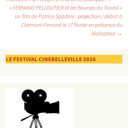
« FERNAND PELLOUTIER et les Bourses du Travail »
des
un film de Patrice Spadoni : projection / débat à
Clermont-Ferrand le 17 février en présence du
articles
réalisateur
→
LE FESTIVAL CINEBELLEVILLE 2026