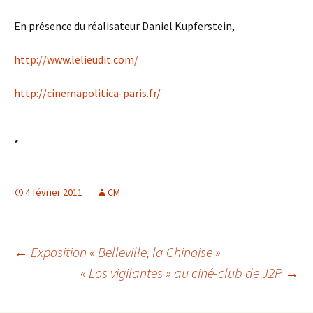
En présence du réalisateur Daniel Kupferstein,
http://www.lelieudit.com/
http://cinemapolitica-paris.fr/
*
4 février 2011
CM
Navigation
←
Exposition « Belleville, la Chinoise »
« Los vigilantes » au ciné-club de J2P
→
des