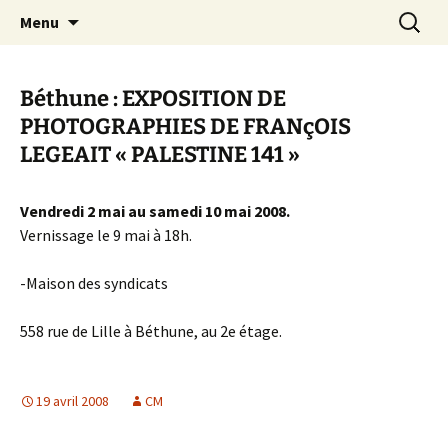
Aller
Recherc
Canal Marches
Menu
au
contenu
Béthune : EXPOSITION DE
PHOTOGRAPHIES DE FRANçOIS
LEGEAIT « PALESTINE 141 »
Vendredi 2 mai au samedi 10 mai 2008.
Vernissage le 9 mai à 18h.
-Maison des syndicats
558 rue de Lille à Béthune, au 2e étage.
19 avril 2008
CM