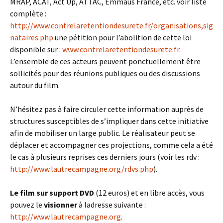
MRAP, ACAT, Act Up, ATTAC, Emmaus France, etc. voir liste
complète :
http://www.contrelaretentiondesurete.fr/organisations,sig
nataires.php
une pétition pour l’abolition de cette loi
disponible sur :
www.contrelaretentiondesurete.fr
.
L’ensemble de ces acteurs peuvent ponctuellement être
sollicités pour des réunions publiques ou des discussions
autour du film.
N’hésitez pas à faire circuler cette information auprès de
structures susceptibles de s’impliquer dans cette initiative
afin de mobiliser un large public. Le réalisateur peut se
déplacer et accompagner ces projections, comme cela a été
le cas à plusieurs reprises ces derniers jours (voir les rdv :
http://www.lautrecampagne.org/rdvs.php
).
Le film sur support DVD
(12 euros) et en libre accès, vous
pouvez le
visionner
à ladresse suivante :
http://www.lautrecampagne.org
.