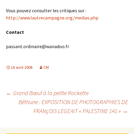
Vous pouvez consulter les critiques sur :
http://www.lautrecampagne.org/medias.php
Contact
passant.ordinaire@wanadoo.fr
18 avril 2008
CM
Navigation
←
Grand Bœuf à la petite Rockette
Béthune : EXPOSITION DE PHOTOGRAPHIES DE
FRANçOIS LEGEAIT « PALESTINE 141 »
→
des