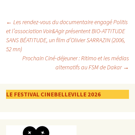
Navigation
←
Les rendez-vous du documentaire engagé Politis
et l’association Voir&Agir présentent BIO-ATTITUDE
SANS BÉATITUDE, un film d’Olivier SARRAZIN (2006,
des
52 mn)
Prochain Ciné-déjeuner : Ritimo et les médias
articles
alternatifs au FSM de Dakar
→
LE FESTIVAL CINEBELLEVILLE 2026