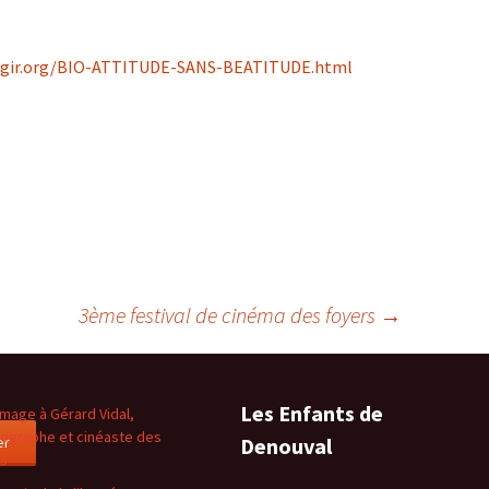
tagir.org/BIO-ATTITUDE-SANS-BEATITUDE.html
3ème festival de cinéma des foyers
→
Les Enfants de
age à Gérard Vidal,
ographe et cinéaste des
er
Denouval
es