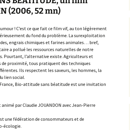
NS BÉATITUDE, un film
IN (2006, 52 mn)
humour ! C’est ce que fait ce film vif, au ton légèrement
 sérieusement du fond du problème. La surexploitation
cides, engrais chimiques et farines animales… bref,
taire a pollué les ressources naturelles de notre
 Pourtant, l’alternative existe. Agriculteurs et
fs de proximité, tous pratiquent des techniques
ifférentes. Ils respectent les saveurs, les hommes, la
u lien social.
France, Bio-attitude sans béatitude est une invitation
bat animé par Claudie JOUANDON avec Jean-Pierre
est une fédération de consommateurs et de
o-écologie.