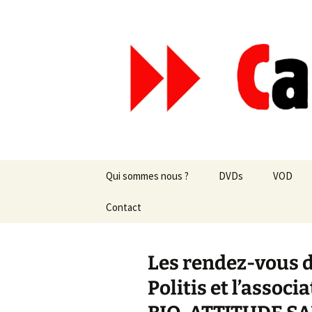
Aller
au
contenu
Canal Mar
Qui sommes nous ?
DVDs
VOD
Les revues de presse
Contact
vente en ligne
Les textes
par correspondance
Les rendez-vous 
Les projets
Politis et l’assoc