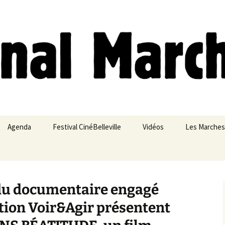
ches
Agenda
Festival CinéBelleville
Vidéos
Les Marches
Belleville – Ménilmontant
du documentaire engagé
iation Voir&Agir présentent