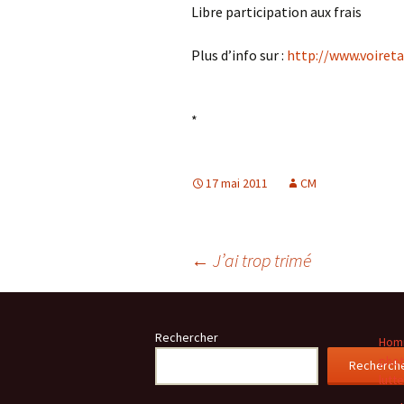
Libre participation aux frais
Plus d’info sur :
http://www.voire
*
17 mai 2011
CM
Navigation
←
J’ai trop trimé
des
Rechercher
Homm
phot
Recherch
articles
lutt