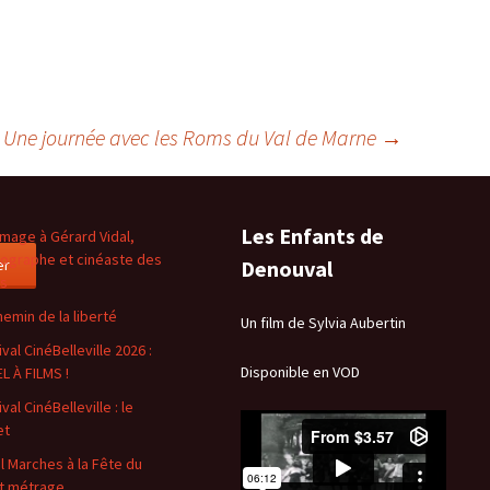
Une journée avec les Roms du Val de Marne
→
Les Enfants de
age à Gérard Vidal,
ographe et cinéaste des
er
Denouval
es
hemin de la liberté
Un film de Sylvia Aubertin
val CinéBelleville 2026 :
Disponible en VOD
L À FILMS !
val CinéBelleville : le
et
l Marches à la Fête du
t métrage