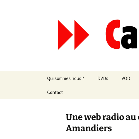
Aller
au
contenu
Canal Mar
Qui sommes nous ?
DVDs
VOD
Les revues de presse
Contact
vente en ligne
Les textes
par correspondance
Une web radio au 
Les projets
Amandiers