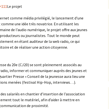
=111
Le projet
Internet comme média privilégié, le lancement d’une
t comme une idée très novatrice. En utilisant les
aine de l’audio numérique, le projet offre aux jeunes
 producteurs ou journalistes. Tout le monde peut
lement en étant auditeur de la web radio, ce qui
toire et de réaliser une action citoyenne.
esse du 20e (CJ20) se sont pleinement associés au
 radio, informer et communiquer auprès des jeunes et
Quartier Presse » Conseil de la jeunesse aura lieu une
actions menées (festival Hip-Hop, interviews…).
es salariés en chantier d’insertion de l’association
tement tout le matériel, afin d’aider à mettre en
e communication de proximité.