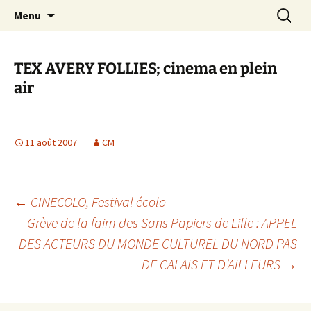
Aller
Recherc
Canal Marches
Menu
au
contenu
TEX AVERY FOLLIES; cinema en plein
air
11 août 2007
CM
Navigation
←
CINECOLO, Festival écolo
Grève de la faim des Sans Papiers de Lille : APPEL
DES ACTEURS DU MONDE CULTUREL DU NORD PAS
des
DE CALAIS ET D’AILLEURS
→
articles