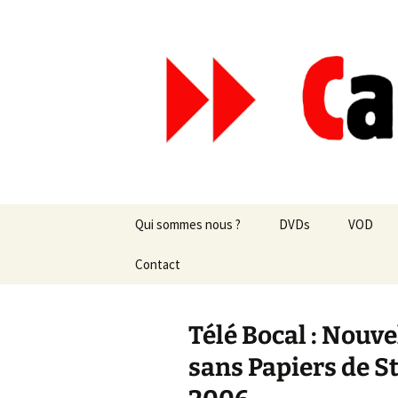
Aller
au
contenu
Canal Mar
Qui sommes nous ?
DVDs
VOD
Les revues de presse
Contact
vente en ligne
Les textes
par correspondance
Télé Bocal : Nouve
Les projets
sans Papiers de S