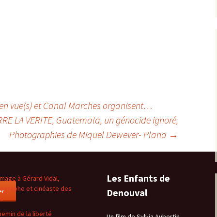
lle en vue(s) et Canal Marches organisent…
RRE LA VERITE, Guatemala, un génocide ignoré,
Photographies de Miquel Dewever- Plana
→
Les Enfants de
age à Gérard Vidal,
ographe et cinéaste des
er
Denouval
es
hemin de la liberté
Un film de Sylvia Aubertin