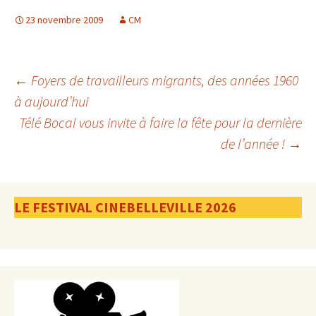
23 novembre 2009
CM
Navigation
←
Foyers de travailleurs migrants, des années 1960
à aujourd’hui
Télé Bocal vous invite à faire la fête pour la dernière
des
de l’année !
→
articles
LE FESTIVAL CINEBELLEVILLE 2026