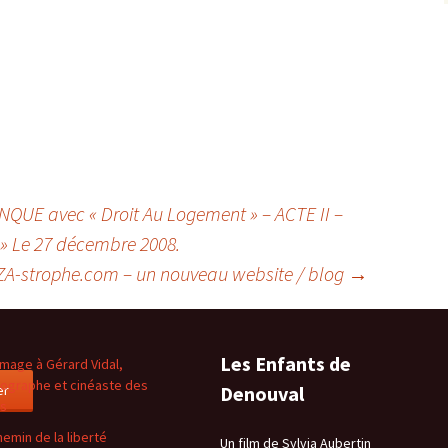
QUE avec « Droit Au Logement » – ACTE II –
 » Le 27 décembre 2008.
A-strophe.com – un nouveau website / blog
→
Les Enfants de
age à Gérard Vidal,
ographe et cinéaste des
er
Denouval
es
hemin de la liberté
Un film de Sylvia Aubertin