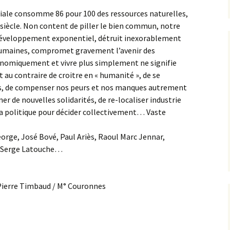
iale consomme 86 pour 100 des ressources naturelles,
n siècle. Non content de piller le bien commun, notre
éveloppement exponentiel, détruit inexorablement
s humaines, compromet gravement l’avenir des
onomiquement et vivre plus simplement ne signifie
git au contraire de croitre en « humanité », de se
ps, de compenser nos peurs et nos manques autrement
r de nouvelles solidarités, de re-localiser industrie
 la politique pour décider collectivement… Vaste
orge, José Bové, Paul Ariès, Raoul Marc Jennar,
n, Serge Latouche…
Pierre Timbaud / M° Couronnes