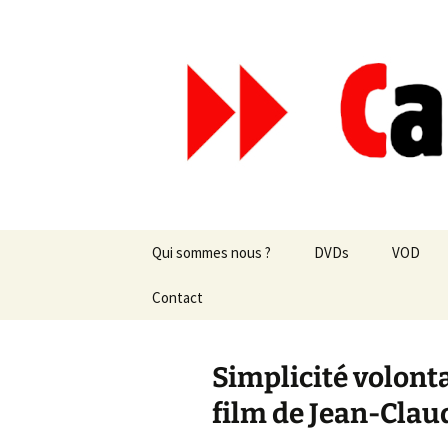
Aller
au
contenu
Canal Mar
Qui sommes nous ?
DVDs
VOD
Les revues de presse
Contact
vente en ligne
Les textes
par correspondance
Simplicité volont
Les projets
film de Jean-Cla