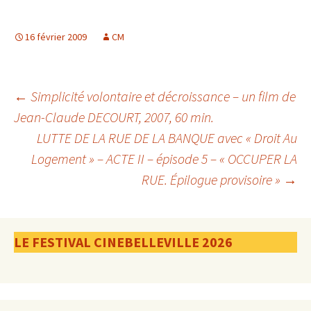
16 février 2009
CM
Navigation
←
Simplicité volontaire et décroissance – un film de
Jean-Claude DECOURT, 2007, 60 min.
LUTTE DE LA RUE DE LA BANQUE avec « Droit Au
des
Logement » – ACTE II – épisode 5 – « OCCUPER LA
RUE. Épilogue provisoire »
→
articles
LE FESTIVAL CINEBELLEVILLE 2026