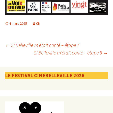
4 mars 2025
CM
Navigation
←
Si Belleville m’était conté – étape 7
Si Belleville m’était conté – étape 5
→
des
LE FESTIVAL CINEBELLEVILLE 2026
articles