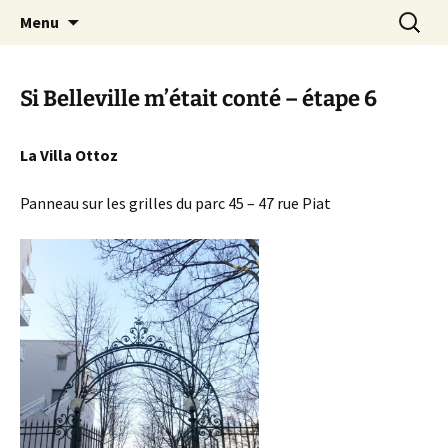
Aller
Recherc
Canal Marches
Menu
au
contenu
Si Belleville m’était conté – étape 6
La Villa Ottoz
Panneau sur les grilles du parc 45 – 47 rue Piat