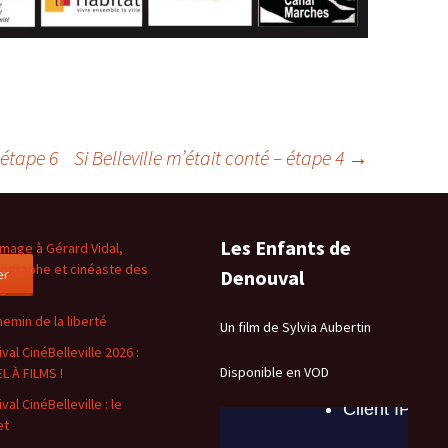
 étape 6
Si Belleville m’était conté – étape 4
→
Les Enfants de
age à Gérard Vidal,
ographe et cinéaste des
er
Denouval
es
hemin de la liberté
Un film de Sylvia Aubertin
val CinéBelleville 2026 :
Disponible en VOD
L À FILMS !
val CinéBelleville : le
et