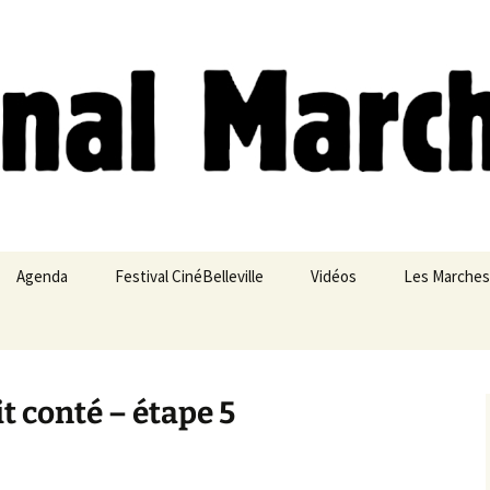
ches
Agenda
Festival CinéBelleville
Vidéos
Les Marches
Belleville – Ménilmontant
it conté – étape 5