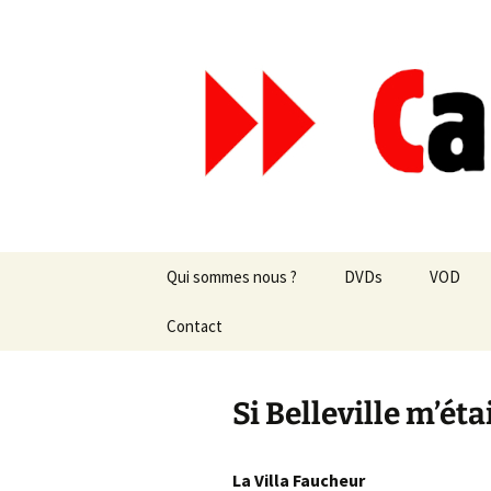
Aller
au
contenu
Canal Mar
Qui sommes nous ?
DVDs
VOD
Les revues de presse
Contact
vente en ligne
Les textes
par correspondance
Si Belleville m’éta
Les projets
La
Villa Faucheur