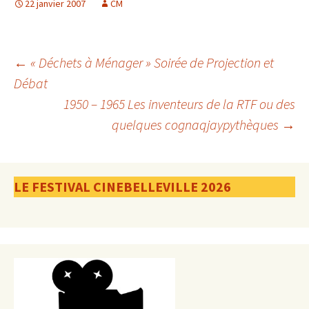
22 janvier 2007
CM
Navigation
←
« Déchets à Ménager » Soirée de Projection et
Débat
1950 – 1965 Les inventeurs de la RTF ou des
des
quelques cognaqjaypythèques
→
articles
LE FESTIVAL CINEBELLEVILLE 2026