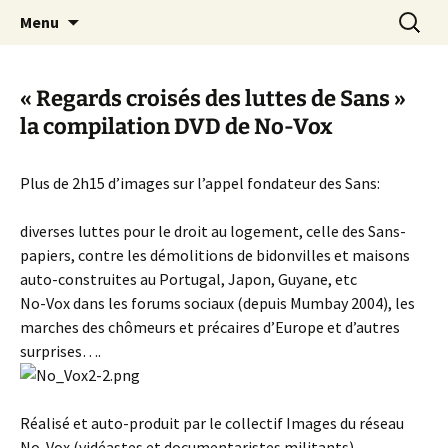
Aller
Recherc
Canal Marches
Menu
au
contenu
« Regards croisés des luttes de Sans »
la compilation DVD de No-Vox
Plus de 2h15 d’images sur l’appel fondateur des Sans:
diverses luttes pour le droit au logement, celle des Sans-
papiers, contre les démolitions de bidonvilles et maisons
auto-construites au Portugal, Japon, Guyane, etc
No-Vox dans les forums sociaux (depuis Mumbay 2004), les
marches des chômeurs et précaires d’Europe et d’autres
surprises….
Réalisé et auto-produit par le collectif Images du réseau
No-Vox (vidéastes et documentaristes militants)