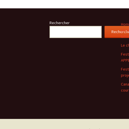
des
articles
Rechercher
Homm
phot
Recherch
lutt
Le c
Festi
APPE
Festi
proj
Cana
cour