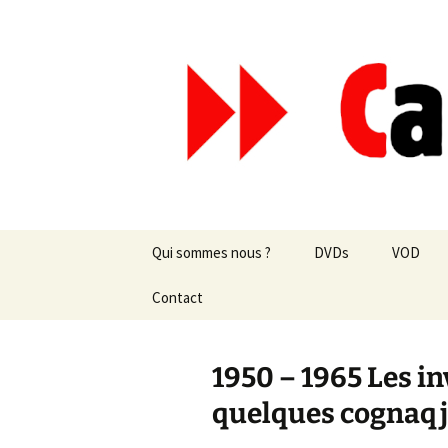
Aller
au
contenu
Canal Mar
Qui sommes nous ?
DVDs
VOD
Les revues de presse
Contact
vente en ligne
Les textes
par correspondance
1950 – 1965 Les in
Les projets
quelques cognaq