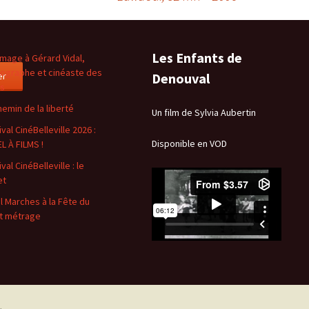
Les Enfants de
age à Gérard Vidal,
ographe et cinéaste des
er
Denouval
es
hemin de la liberté
Un film de Sylvia Aubertin
val CinéBelleville 2026 :
Disponible en VOD
L À FILMS !
val CinéBelleville : le
et
l Marches à la Fête du
t métrage