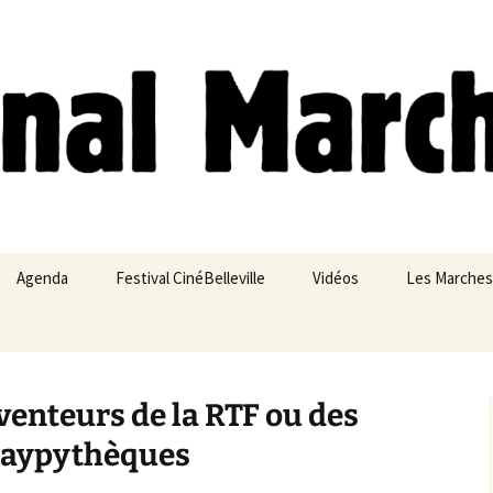
ches
Agenda
Festival CinéBelleville
Vidéos
Les Marches
Belleville – Ménilmontant
venteurs de la RTF ou des
jaypythèques