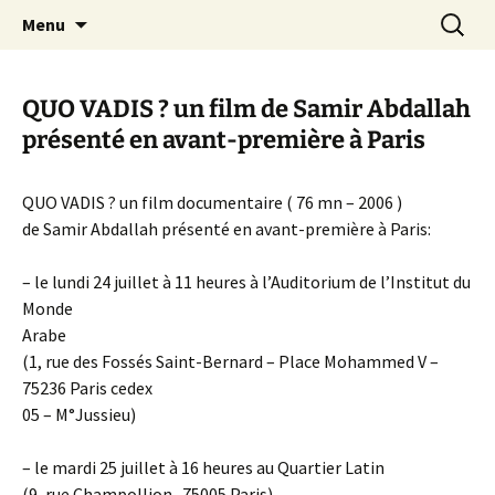
Aller
Recherc
Canal Marches
Menu
au
contenu
QUO VADIS ? un film de Samir Abdallah
présenté en avant-première à Paris
QUO VADIS ? un film documentaire ( 76 mn – 2006 )
de Samir Abdallah présenté en avant-première à Paris:
– le lundi 24 juillet à 11 heures à l’Auditorium de l’Institut du
Monde
Arabe
(1, rue des Fossés Saint-Bernard – Place Mohammed V –
75236 Paris cedex
05 – M°Jussieu)
– le mardi 25 juillet à 16 heures au Quartier Latin
(9, rue Champollion -75005 Paris)