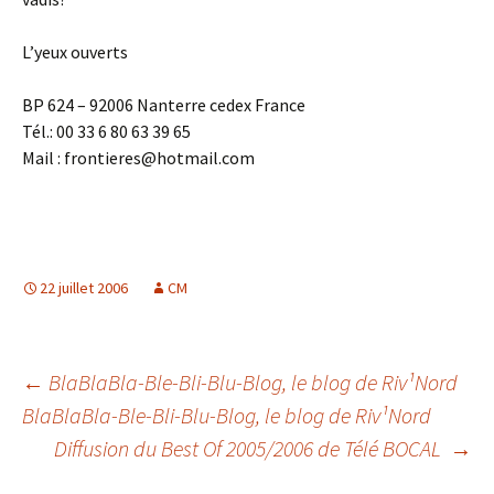
L’yeux ouverts
BP 624 – 92006 Nanterre cedex France
Tél.: 00 33 6 80 63 39 65
Mail : frontieres@hotmail.com
22 juillet 2006
CM
Navigation
←
BlaBlaBla-Ble-Bli-Blu-Blog, le blog de Riv¹Nord
BlaBlaBla-Ble-Bli-Blu-Blog, le blog de Riv¹Nord
Diffusion du Best Of 2005/2006 de Télé BOCAL
→
des