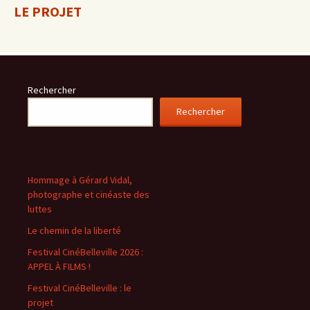
LE PROJET
Rechercher
Rechercher
Hommage à Gérard Vidal,
photographe et cinéaste des
luttes
Le chemin de la liberté
Festival CinéBelleville 2026 :
APPEL À FILMS !
Festival CinéBelleville : le
projet