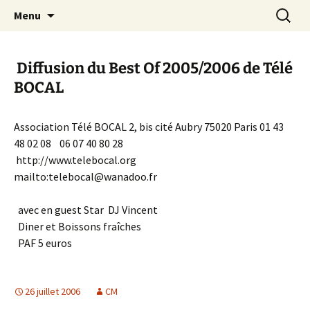
Aller
Recherc
Canal Marches
Menu
au
contenu
Diffusion du Best Of 2005/2006 de Télé
BOCAL
Association Télé BOCAL 2, bis cité Aubry 75020 Paris 01 43
48 02 08 06 07 40 80 28
http://www.telebocal.org
mailto:telebocal@wanadoo.fr
avec en guest Star DJ Vincent
Diner et Boissons fraîches
PAF 5 euros
26 juillet 2006
CM