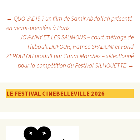
Navigation
←
QUO VADIS ? un film de Samir Abdallah présenté
en avant-première à Paris
JOVANNY ET LES SAUMONS – court métrage de
des
Thibault DUFOUR, Patrice SPADONI et Farid
ZEROULOU produit par Canal Marches – sélectionné
articles
pour la compétition du Festival SILHOUETTE
→
LE FESTIVAL CINEBELLEVILLE 2026