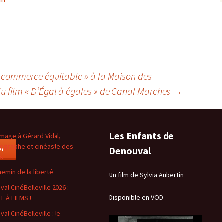
u commerce équitable » à la Maison des
u film « D’Égal à égales » de Canal Marches
→
Les Enfants de
age à Gérard Vidal,
ographe et cinéaste des
er
Denouval
es
hemin de la liberté
Un film de Sylvia Aubertin
val CinéBelleville 2026 :
Disponible en VOD
L À FILMS !
val CinéBelleville : le