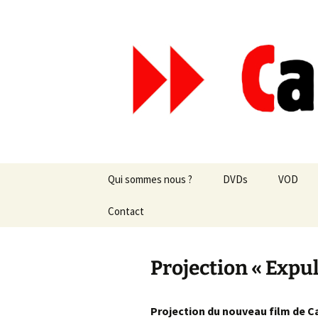
Aller
au
contenu
Canal Mar
Qui sommes nous ?
DVDs
VOD
Les revues de presse
Contact
vente en ligne
Les textes
par correspondance
Projection « Expul
Les projets
Projection du nouveau film de Ca