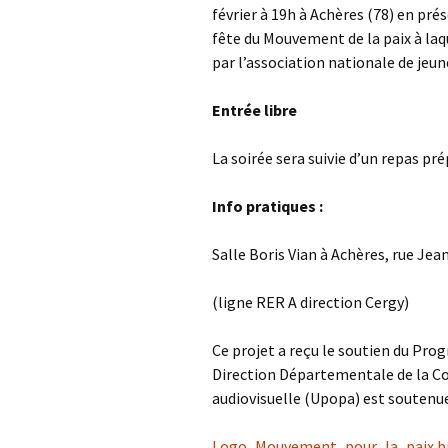
février à 19h à Achères (78) en prés
fête du Mouvement de la paix à laq
par l’association nationale de jeun
Entrée libre
La soirée sera suivie d’un repas pr
Info pratiques :
Salle Boris Vian à Achères, rue Jean
(ligne RER A direction Cergy)
Ce projet a reçu le soutien du Pr
Direction Départementale de la Co
audiovisuelle (Upopa) est soutenue
Logo_Mouvement_pour_la_paix.b