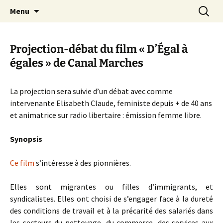
Aller
Recherc
Canal Marches
Menu
au
contenu
Projection-débat du film « D’Égal à
égales » de Canal Marches
La projection sera suivie d’un débat avec comme
intervenante Elisabeth Claude, feministe depuis + de 40 ans
et animatrice sur radio libertaire : émission femme libre.
Synopsis
Ce film
s’intéresse à des pionnières.
Elles sont migrantes ou filles d’immigrants, et
syndicalistes. Elles ont choisi de s’engager face à la dureté
des conditions de travail et à la précarité des salariés dans
les secteurs du nettoyage, du commerce, des services aux