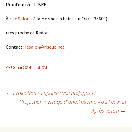
Prix d’entrée : LIBRE
À
« Le Salon »
à la Morinais à bains sur Oust (35600)
très proche de Redon
Contact :
lesalon@riseup.net
30 mai 2014
CM
Navigation
←
Projection « Expulsez vos préjugés ! »
Projection « Visage d’une Absente » au Festival
Après Varan
→
des