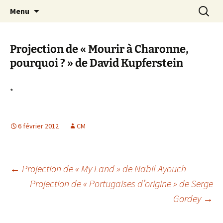
Aller
Recherc
Canal Marches
Menu
au
contenu
Projection de « Mourir à Charonne,
pourquoi ? » de David Kupferstein
*
6 février 2012
CM
Navigation
←
Projection de « My Land » de Nabil Ayouch
Projection de « Portugaises d’origine » de Serge
Gordey
→
des