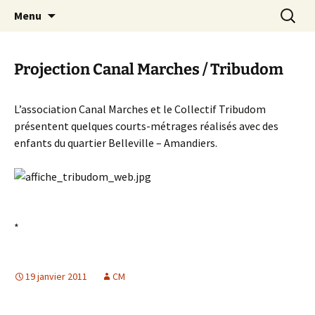
Aller
Recherc
Canal Marches
Menu
au
contenu
Projection Canal Marches / Tribudom
L’association Canal Marches et le Collectif Tribudom
présentent quelques courts-métrages réalisés avec des
enfants du quartier Belleville – Amandiers.
*
19 janvier 2011
CM