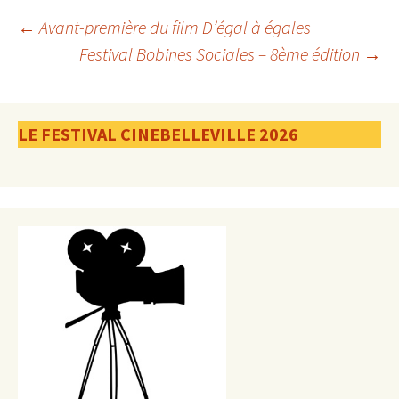
Navigation
←
Avant-première du film D’égal à égales
Festival Bobines Sociales – 8ème édition
→
des
LE FESTIVAL CINEBELLEVILLE 2026
articles