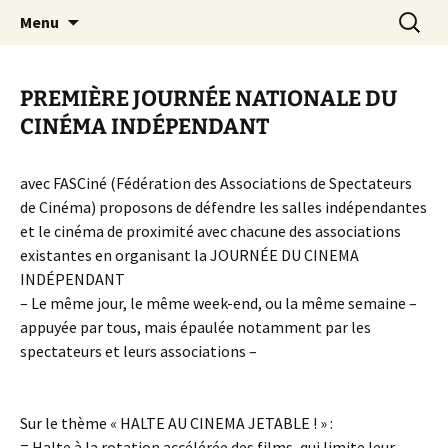
Aller
Recherc
Canal Marches
Menu
au
contenu
PREMIÈRE JOURNÉE NATIONALE DU
CINÉMA INDÉPENDANT
avec FASCiné (Fédération des Associations de Spectateurs
de Cinéma) proposons de défendre les salles indépendantes
et le cinéma de proximité avec chacune des associations
existantes en organisant la JOURNÉE DU CINEMA
INDÉPENDANT
– Le même jour, le même week-end, ou la même semaine –
appuyée par tous, mais épaulée notamment par les
spectateurs et leurs associations –
Sur le thème « HALTE AU CINEMA JETABLE ! » :
= Halte à la rotation accélérée des films, qui limite leur