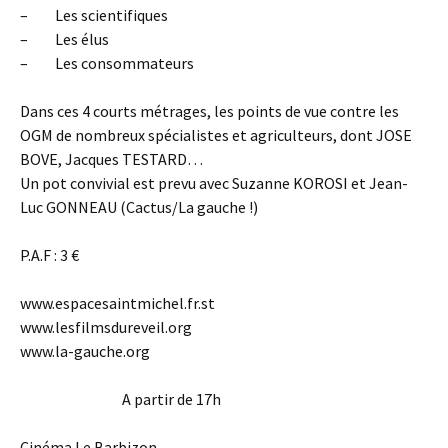
– Les scientifiques
– Les élus
– Les consommateurs
Dans ces 4 courts métrages, les points de vue contre les
OGM de nombreux spécialistes et agriculteurs, dont JOSE
BOVE, Jacques TESTARD…
Un pot convivial est prevu avec Suzanne KOROSI et Jean-
Luc GONNEAU (Cactus/La gauche !)
P.A.F : 3 €
www.espacesaintmichel.fr.st
www.lesfilmsdureveil.org
www.la-gauche.org
A partir de 17h
Cinéma Le Barbizon