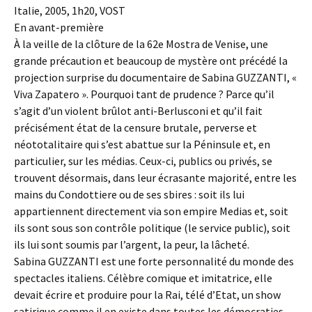
Italie, 2005, 1h20, VOST
En avant-première
À la veille de la clôture de la 62e Mostra de Venise, une
grande précaution et beaucoup de mystère ont précédé la
projection surprise du documentaire de Sabina GUZZANTI, «
Viva Zapatero ». Pourquoi tant de prudence ? Parce qu’il
s’agit d’un violent brûlot anti-Berlusconi et qu’il fait
précisément état de la censure brutale, perverse et
néototalitaire qui s’est abattue sur la Péninsule et, en
particulier, sur les médias. Ceux-ci, publics ou privés, se
trouvent désormais, dans leur écrasante majorité, entre les
mains du Condottiere ou de ses sbires : soit ils lui
appartiennent directement via son empire Medias et, soit
ils sont sous son contrôle politique (le service public), soit
ils lui sont soumis par l’argent, la peur, la lâcheté.
Sabina GUZZANTI est une forte personnalité du monde des
spectacles italiens. Célèbre comique et imitatrice, elle
devait écrire et produire pour la Rai, télé d’Etat, un show
satirique comme il en existe dans toutes les démocraties.