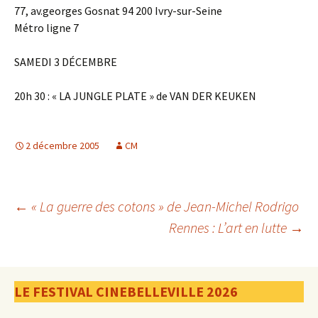
77, av.georges Gosnat 94 200 Ivry-sur-Seine
Métro ligne 7
SAMEDI 3 DÉCEMBRE
20h 30 : « LA JUNGLE PLATE » de VAN DER KEUKEN
2 décembre 2005
CM
Navigation
←
« La guerre des cotons » de Jean-Michel Rodrigo
Rennes : L’art en lutte
→
des
LE FESTIVAL CINEBELLEVILLE 2026
articles