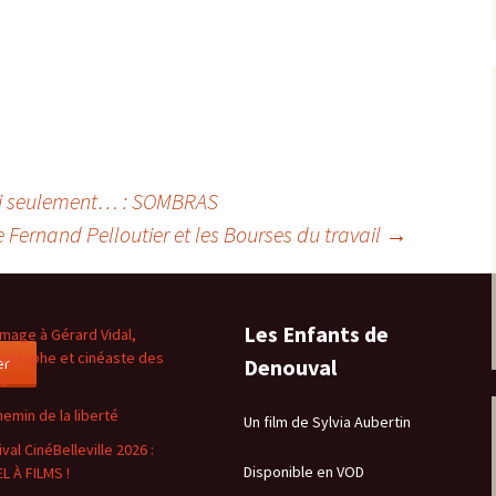
i seulement… : SOMBRAS
e Fernand Pelloutier et les Bourses du travail
→
Les Enfants de
age à Gérard Vidal,
ographe et cinéaste des
er
Denouval
es
hemin de la liberté
Un film de Sylvia Aubertin
val CinéBelleville 2026 :
Disponible en VOD
L À FILMS !