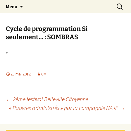
Aller
Recherc
Canal Marches
Menu
au
contenu
Cycle de programmation Si
seulement… : SOMBRAS
*
25 mai 2012
CM
Navigation
←
2ème festival Belleville Citoyenne
« Pauvres administrés » par la compagnie NAJE
→
des