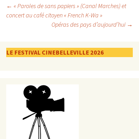
Navigation
←
« Paroles de sans papiers » (Canal Marches) et
concert au café citoyen « French K-Wa »
Opéras des pays d’aujourd’hui
→
des
articles
LE FESTIVAL CINEBELLEVILLE 2026