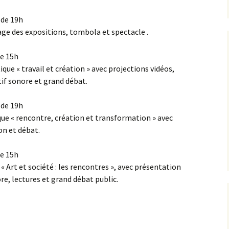
 de 19h
age des expositions, tombola et spectacle .
de 15h
que « travail et création » avec projections vidéos,
tif sonore et grand débat.
 de 19h
ique « rencontre, création et transformation » avec
on et débat.
de 15h
« Art et société : les rencontres », avec présentation
ore, lectures et grand débat public.