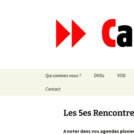
Aller
au
contenu
Canal Mar
Qui sommes nous ?
DVDs
VOD
Les revues de presse
Contact
vente en ligne
Les textes
par correspondance
Les 5es Rencontre
Les projets
A noter dans vos agendas plusie