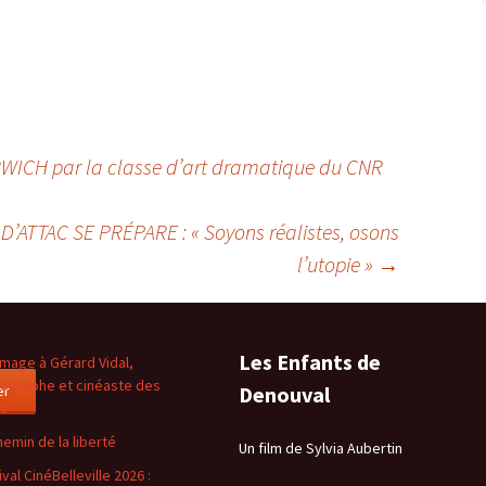
H par la classe d’art dramatique du CNR
’ATTAC SE PRÉPARE : « Soyons réalistes, osons
l’utopie »
→
Les Enfants de
age à Gérard Vidal,
ographe et cinéaste des
er
Denouval
es
hemin de la liberté
Un film de Sylvia Aubertin
val CinéBelleville 2026 :