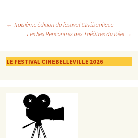
Navigation
←
Troisième édition du festival Cinébanlieue
Les 5es Rencontres des Théâtres du Réel
→
des
LE FESTIVAL CINEBELLEVILLE 2026
articles