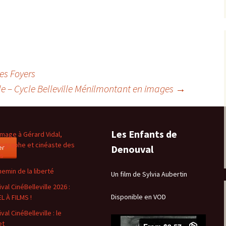
es Foyers
lle – Cycle Belleville Ménilmontant en images
→
Les Enfants de
age à Gérard Vidal,
ographe et cinéaste des
er
Denouval
es
hemin de la liberté
Un film de Sylvia Aubertin
val CinéBelleville 2026 :
Disponible en VOD
L À FILMS !
val CinéBelleville : le
et