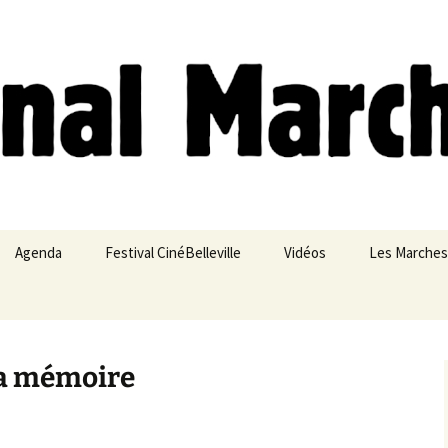
ches
Agenda
Festival CinéBelleville
Vidéos
Les Marches
Belleville – Ménilmontant
la mémoire