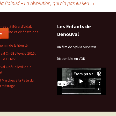
a Polnud – La révolution, qui n’a pas eu lieu
→
Les Enfants de
age à Gérard Vidal,
ographe et cinéaste des
er
Denouval
es
hemin de la liberté
Un film de Sylvia Aubertin
val CinéBelleville 2026 :
Disponible en VOD
L À FILMS !
val CinéBelleville : le
et
l Marches à la Fête du
t métrage