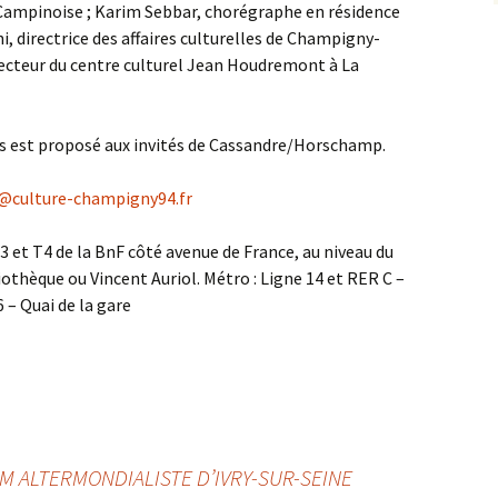
Campinoise ; Karim Sebbar, chorégraphe en résidence
ini, directrice des affaires culturelles de Champigny-
recteur du centre culturel Jean Houdremont à La
ros est proposé aux invités de Cassandre/Horschamp.
n@culture-champigny94.fr
T3 et T4 de la BnF côté avenue de France, au niveau du
othèque ou Vincent Auriol. Métro : Ligne 14 et RER C –
 – Quai de la gare
LM ALTERMONDIALISTE D’IVRY-SUR-SEINE