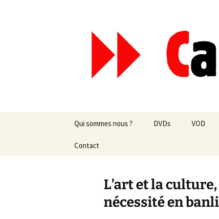
Aller
au
contenu
Canal Mar
Qui sommes nous ?
DVDs
VOD
Les revues de presse
Contact
vente en ligne
Les textes
par correspondance
L’art et la culture
Les projets
nécessité en banl