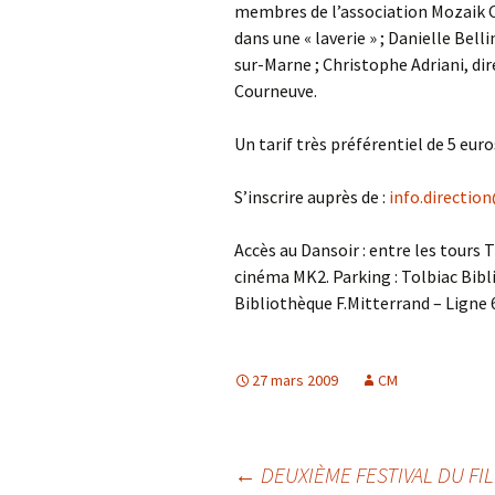
membres de l’association Mozaik 
dans une « laverie » ; Danielle Bell
sur-Marne ; Christophe Adriani, di
Courneuve.
Un tarif très préférentiel de 5 eu
S’inscrire auprès de :
info.directio
Accès au Dansoir : entre les tours 
cinéma MK2. Parking : Tolbiac Bibli
Bibliothèque F.Mitterrand – Ligne 6
27 mars 2009
CM
Navigation
←
DEUXIÈME FESTIVAL DU FI