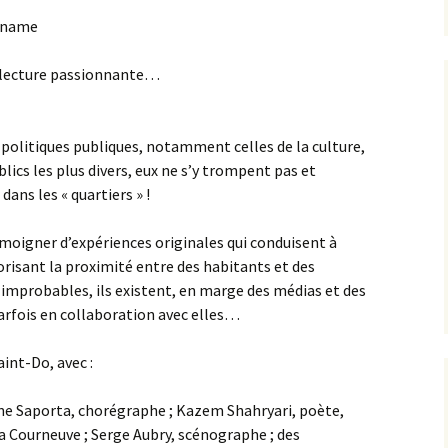
paname
e lecture passionnante…
olitiques publiques, notamment celles de la culture,
ublics les plus divers, eux ne s’y trompent pas et
ans les « quartiers » !
moigner d’expériences originales qui conduisent à
orisant la proximité entre des habitants et des
 improbables, ils existent, en marge des médias et des
arfois en collaboration avec elles…
int-Do, avec :
ine Saporta, chorégraphe ; Kazem Shahryari, poète,
a Courneuve ; Serge Aubry, scénographe ; des