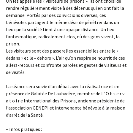
On les appelle les « visiteurs de prisons ». Ils ont choisi de
rendre régulièrement visite à des détenus qui en ont fait la
demande. Portés par des convictions diverses, ces
bénévoles partagent le même désir de pénétrer dans un
lieu que la société tient à une opaque distance. Un lieu
fantasmatique, radicalement clos, où des gens vivent, la
prison.
Les visiteurs sont des passerelles essentielles entre le «
dedans » et le « dehors ». L’air qu’on respire se nourrit de ces
allers-retours et confronte paroles et gestes de visiteurs et
de visités.
La séance sera suivie d’un débat avec la réalisatrice et en
présence de Galatée De Laubadère, membre de l ‘ O b s e r v
a t o i r e International des Prisons, ancienne présidente de
l’association GENEPI et intervenante bénévole à la maison
d’arrêt de la Santé.
– Infos pratiques :