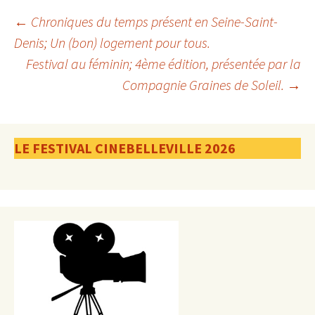
Navigation
←
Chroniques du temps présent en Seine-Saint-
Denis; Un (bon) logement pour tous.
Festival au féminin; 4ème édition, présentée par la
des
Compagnie Graines de Soleil.
→
articles
LE FESTIVAL CINEBELLEVILLE 2026