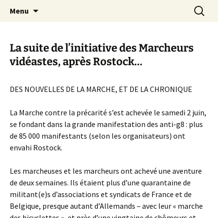
Aller
Recherc
Canal Marches
Menu
au
contenu
La suite de l’initiative des Marcheurs
vidéastes, après Rostock…
DES NOUVELLES DE LA MARCHE, ET DE LA CHRONIQUE
La Marche contre la précarité s’est achevée le samedi 2 juin,
se fondant dans la grande manifestation des anti-g8 : plus
de 85 000 manifestants (selon les organisateurs) ont
envahi Rostock.
Les marcheuses et les marcheurs ont achevé une aventure
de deux semaines. Ils étaient plus d’une quarantaine de
militant(e)s d’associations et syndicats de France et de
Belgique, presque autant d’Allemands – avec leur « marche
des bicyclettes », et près d’une vingtaine de chômeurs et