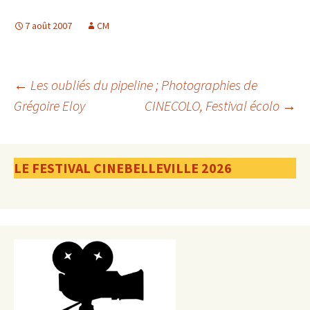
7 août 2007
CM
Navigation
←
Les oubliés du pipeline ; Photographies de
Grégoire Eloy
CINECOLO, Festival écolo
→
des
LE FESTIVAL CINEBELLEVILLE 2026
articles