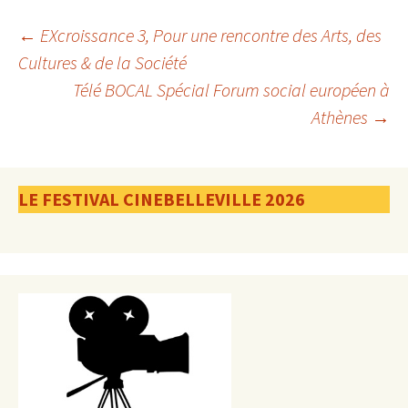
Navigation
←
EXcroissance 3, Pour une rencontre des Arts, des
Cultures & de la Société
Télé BOCAL Spécial Forum social européen à
des
Athènes
→
articles
LE FESTIVAL CINEBELLEVILLE 2026