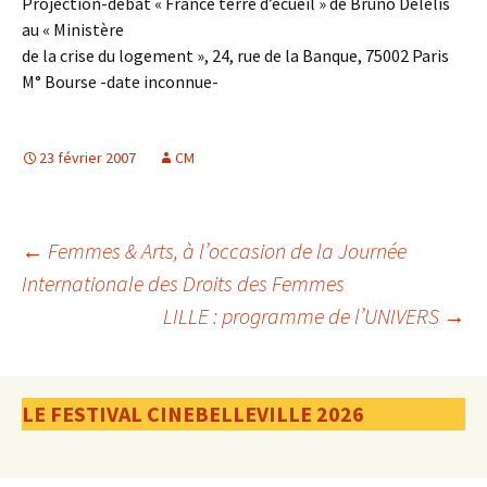
Projection-débat « France terre d’écueil » de Bruno Delelis
au « Ministère
de la crise du logement », 24, rue de la Banque, 75002 Paris
M° Bourse -date inconnue-
23 février 2007
CM
Navigation
←
Femmes & Arts, à l’occasion de la Journée
Internationale des Droits des Femmes
LILLE : programme de l’UNIVERS
→
des
articles
LE FESTIVAL CINEBELLEVILLE 2026