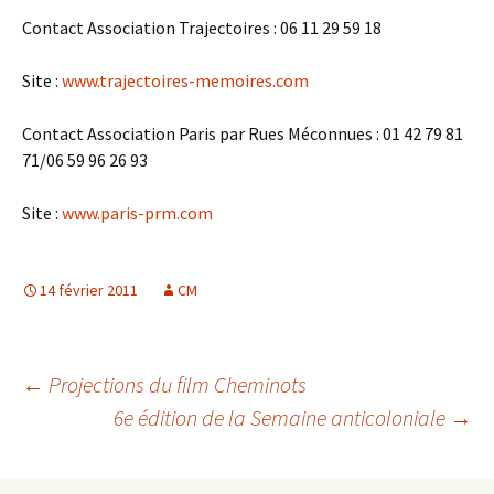
Contact Association Trajectoires : 06 11 29 59 18
Site :
www.trajectoires-memoires.com
Contact Association Paris par Rues Méconnues : 01 42 79 81
71/06 59 96 26 93
Site :
www.paris-prm.com
14 février 2011
CM
Navigation
←
Projections du film Cheminots
6e édition de la Semaine anticoloniale
→
des