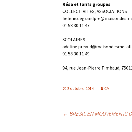
Résa et tarifs groupes
COLLECTIVITÉS, ASSOCIATIONS
helene.degrandpre@maisondesme
01 58 30 11 47
SCOLAIRES
adeline.preaud@maisondesmetall
01 58 30 11 49
94, rue Jean-Pierre Timbaud, 75011
2 octobre 2014
CM
Navigation
←
BRESIL EN MOUVEMENTS DU