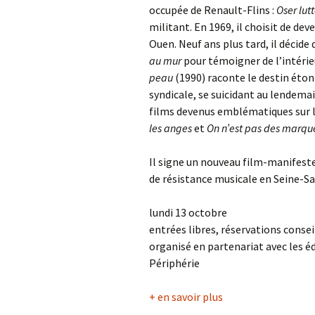
occupée de Renault-Flins :
Oser lutt
militant. En 1969, il choisit de de
Ouen. Neuf ans plus tard, il décide
au mur
pour témoigner de l’intérie
peau
(1990) raconte le destin éto
syndicale, se suicidant au lendemain 
films devenus emblématiques sur 
les anges
et
On n’est pas des marqu
Il signe un nouveau film-manifest
de résistance musicale en Seine-Sa
lundi 13 octobre
entrées libres, réservations consei
organisé en partenariat avec les é
Périphérie
+ en savoir plus