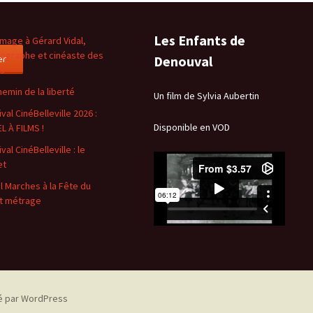
Les Enfants de
age à Gérard Vidal,
ographe et cinéaste des
er
Denouval
es
hemin de la liberté
Un film de Sylvia Aubertin
val CinéBelleville 2026 :
Disponible en VOD
L À FILMS !
val CinéBelleville : le
et
l Marches à la Fête du
t métrage
é par WordPress