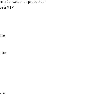
ns, réalisateur et producteur
ste à MTV
 11e
allos
org