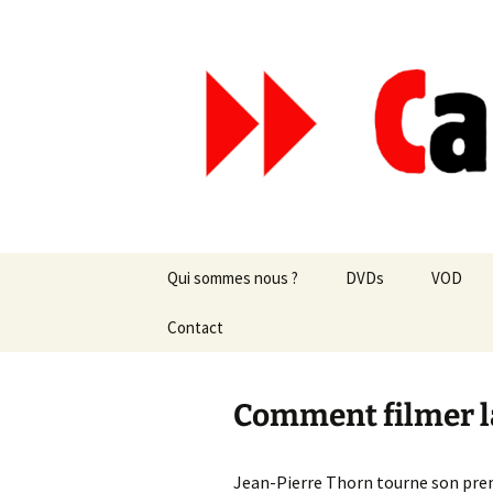
Aller
au
contenu
Canal Mar
Qui sommes nous ?
DVDs
VOD
Les revues de presse
Contact
vente en ligne
Les textes
par correspondance
Comment filmer l
Les projets
Jean-Pierre Thorn tourne son prem