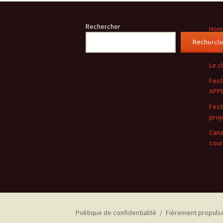
des
Rechercher
articles
Homm
phot
Recherch
lutt
Le c
Festi
APPE
Festi
proj
Cana
cour
Politique de confidentialité
Fièrement propuls