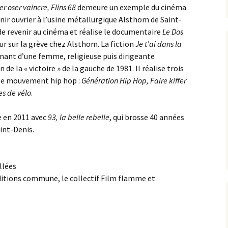
er oser vaincre, Flins 68
demeure un exemple du cinéma
venir ouvrier à l’usine métallurgique Alsthom de Saint-
 de revenir au cinéma et réalise le documentaire
Le Dos
ur sur la grève chez Alsthom. La fiction
Je t’ai dans la
nnant d’une femme, religieuse puis dirigeante
de la « victoire » de la gauche de 1981. Il réalise trois
le mouvement hip hop :
Génération Hip Hop, Faire kiffer
es de vélo
.
e en 2011 avec
93, la belle rebelle
, qui brosse 40 années
int-Denis.
llées
ditions commune, le collectif Film flamme et