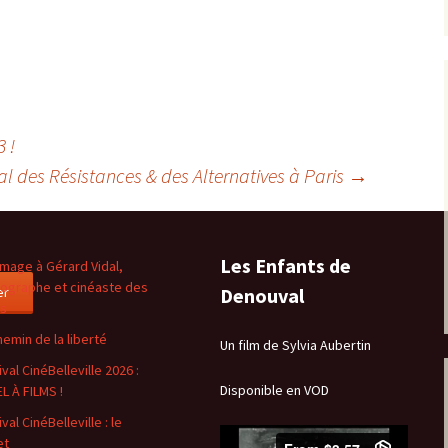
 !
al des Résistances & des Alternatives à Paris
→
Les Enfants de
age à Gérard Vidal,
ographe et cinéaste des
er
Denouval
es
hemin de la liberté
Un film de Sylvia Aubertin
val CinéBelleville 2026 :
Disponible en VOD
L À FILMS !
val CinéBelleville : le
et