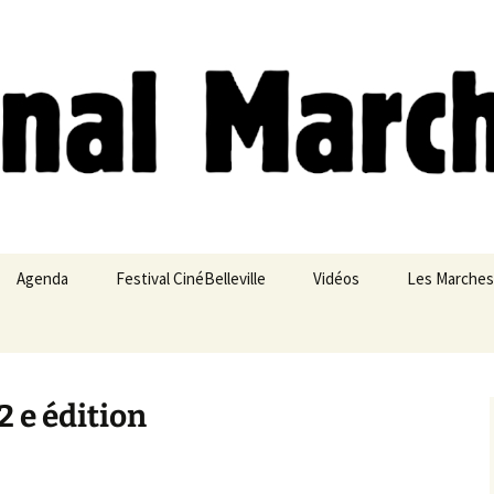
ches
Agenda
Festival CinéBelleville
Vidéos
Les Marches
Belleville – Ménilmontant
2 e édition