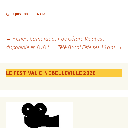
17 juin 2005
CM
Navigation
←
« Chers Camarades » de Gérard Vidal est
disponible en DVD !
Télé Bocal Fête ses 10 ans
→
des
LE FESTIVAL CINEBELLEVILLE 2026
articles