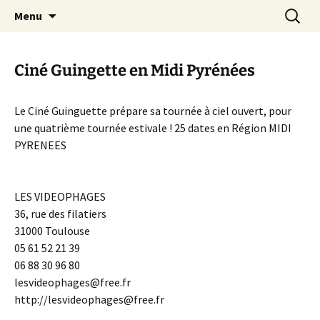
Aller
Recherc
Canal Marches
Menu
au
contenu
Ciné Guingette en Midi Pyrénées
Le Ciné Guinguette prépare sa tournée à ciel ouvert, pour
une quatrième tournée estivale ! 25 dates en Région MIDI
PYRENEES
LES VIDEOPHAGES
36, rue des filatiers
31000 Toulouse
05 61 52 21 39
06 88 30 96 80
lesvideophages@free.fr
http://lesvideophages@free.fr