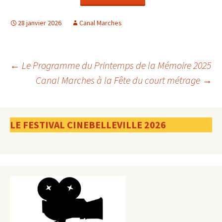
28 janvier 2026
Canal Marches
Navigation
←
Le Programme du Printemps de la Mémoire 2025
Canal Marches à la Fête du court métrage
→
des
LE FESTIVAL CINEBELLEVILLE 2026
articles