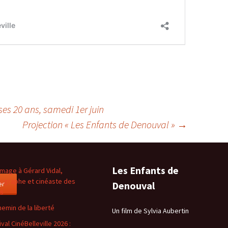
ses 20 ans, samedi 1er juin
Projection « Les Enfants de Denouval »
→
Les Enfants de
age à Gérard Vidal,
ographe et cinéaste des
er
Denouval
es
hemin de la liberté
Un film de Sylvia Aubertin
val CinéBelleville 2026 :