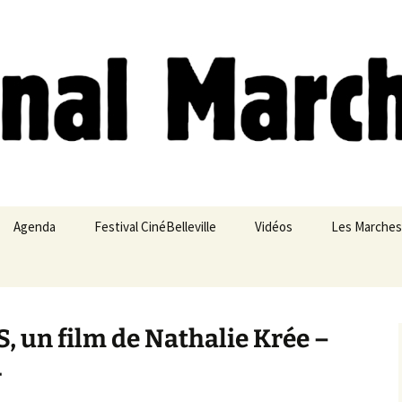
ches
Agenda
Festival CinéBelleville
Vidéos
Les Marches
Belleville – Ménilmontant
 un film de Nathalie Krée –
4