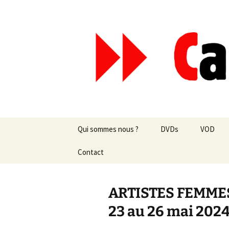
Aller
au
contenu
Canal Mar
Qui sommes nous ?
DVDs
VOD
Les revues de presse
Contact
vente en ligne
Les textes
par correspondance
ARTISTES FEMMES,
Les projets
23 au 26 mai 202