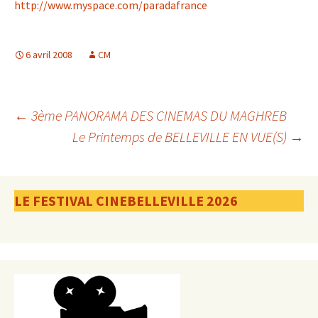
http://www.myspace.com/paradafrance
6 avril 2008
CM
Navigation
←
3ème PANORAMA DES CINEMAS DU MAGHREB
Le Printemps de BELLEVILLE EN VUE(S)
→
des
LE FESTIVAL CINEBELLEVILLE 2026
articles