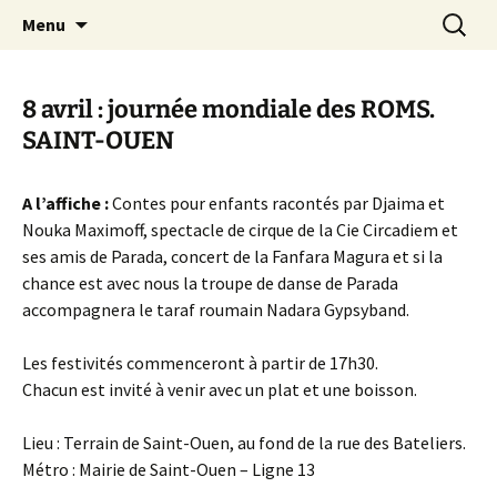
Aller
Recherc
Canal Marches
Menu
au
contenu
8 avril : journée mondiale des ROMS.
SAINT-OUEN
A l’affiche :
Contes pour enfants racontés par Djaima et
Nouka Maximoff, spectacle de cirque de la Cie Circadiem et
ses amis de Parada, concert de la Fanfara Magura et si la
chance est avec nous la troupe de danse de Parada
accompagnera le taraf roumain Nadara Gypsyband.
Les festivités commenceront à partir de 17h30.
Chacun est invité à venir avec un plat et une boisson.
Lieu : Terrain de Saint-Ouen, au fond de la rue des Bateliers.
Métro : Mairie de Saint-Ouen – Ligne 13